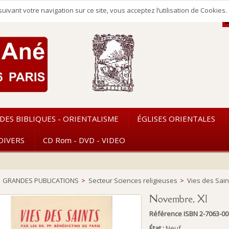
uivant votre navigation sur ce site, vous acceptez l’utilisation de Cookie
DES BIBLIQUES - ORIENTALISME
ÉGLISES ORIENTALES
DIVERS
CD Rom - DVD - VIDEO
GRANDES PUBLICATIONS
>
Secteur Sciences religieuses
>
Vies des Sai
Novembre, XI
Référence
ISBN 2-7063-00
État :
Neuf