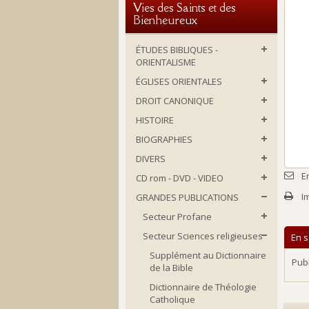
Vies des Saints et des
Bienheureux
ÉTUDES BIBLIQUES -
ORIENTALISME
ÉGLISES ORIENTALES
DROIT CANONIQUE
HISTOIRE
BIOGRAPHIES
DIVERS
E
CD rom - DVD - VIDEO
I
GRANDES PUBLICATIONS
Secteur Profane
Secteur Sciences religieuses
En s
Supplément au Dictionnaire
Publ
de la Bible
Dictionnaire de Théologie
Catholique