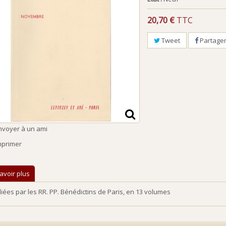
20,70 €
TTC
Tweet
Partage
nvoyer à un ami
mprimer
avoir plus
iées par les RR. PP. Bénédictins de Paris, en 13 volumes