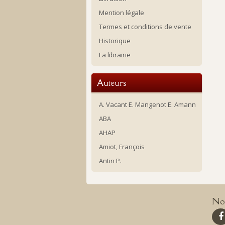
Mention légale
Termes et conditions de vente
Historique
La librairie
Auteurs
A. Vacant E. Mangenot E. Amann
ABA
AHAP
Amiot, François
Antin P.
Nou