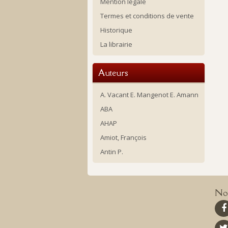
Mention légale
Termes et conditions de vente
Historique
La librairie
Auteurs
A. Vacant E. Mangenot E. Amann
ABA
AHAP
Amiot, François
Antin P.
Nou