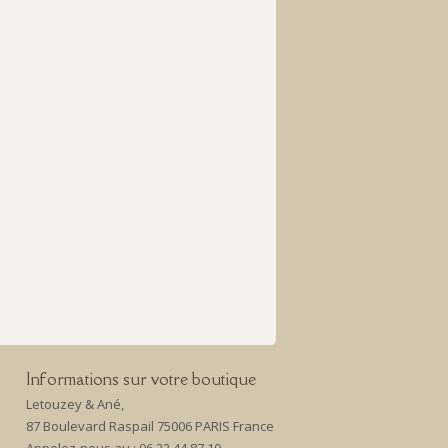
Informations sur votre boutique
Letouzey & Ané,
87 Boulevard Raspail 75006 PARIS France