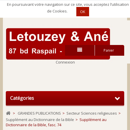
En poursuivant votre navigation sur ce site, vous acceptez l’utilisation
de Cookies.
OK
Panier
Connexion
Connexion
Catégories
>
GRANDES PUBLICATIONS
>
Secteur Sciences religieuses
>
Supplément au Dictionnaire de la Bible
>
Supplément au
Dictionnaire de la Bible, fasc. 74