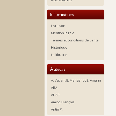
NOUVEAUTES
Informations
Livraison
Mention légale
Termes et conditions de vente
Historique
La librairie
Auteurs
A. Vacant E. Mangenot E. Amann
ABA
AHAP
Amiot, François
Antin P.