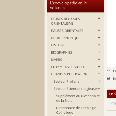
L'encyclopédie en 15
volumes
ÉTUDES BIBLIQUES -
ORIENTALISME
ÉGLISES ORIENTALES
DROIT CANONIQUE
HISTOIRE
BIOGRAPHIES
DIVERS
CD rom - DVD - VIDEO
E
GRANDES PUBLICATIONS
I
Secteur Profane
Secteur Sciences religieuses
En s
Supplément au Dictionnaire
de la Bible
Ency
Dictionnaire de Théologie
Catholique