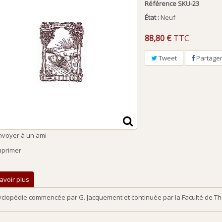
Référence
SKU-23
État :
Neuf
88,80 €
TTC
Tweet
Partage
nvoyer à un ami
mprimer
avoir plus
clopédie commencée par G. Jacquement et continuée par la Faculté de Théolo