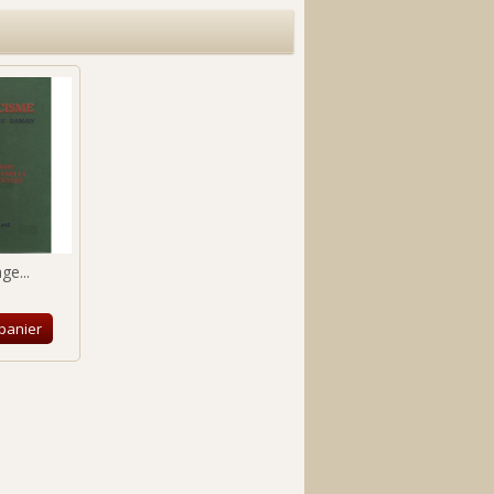
ge...
 panier